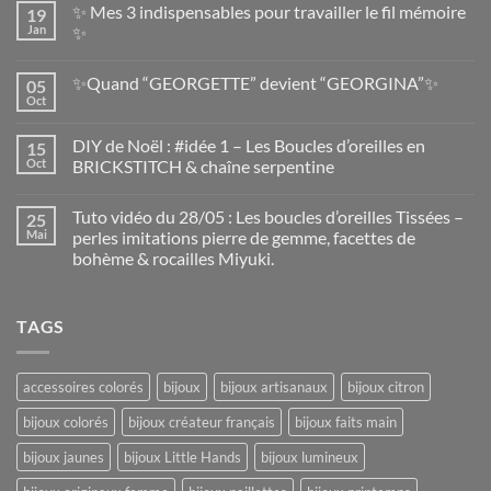
✨ Mes 3 indispensables pour travailler le fil mémoire
19
Jan
✨
✨Quand “GEORGETTE” devient “GEORGINA”✨
05
Oct
DIY de Noël : #idée 1 – Les Boucles d’oreilles en
15
Oct
BRICKSTITCH & chaîne serpentine
Tuto vidéo du 28/05 : Les boucles d’oreilles Tissées –
25
Mai
perles imitations pierre de gemme, facettes de
bohème & rocailles Miyuki.
TAGS
accessoires colorés
bijoux
bijoux artisanaux
bijoux citron
bijoux colorés
bijoux créateur français
bijoux faits main
bijoux jaunes
bijoux Little Hands
bijoux lumineux