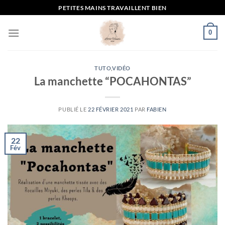
Passer
PETITES MAINS TRAVAILLENT BIEN
au
contenu
0
TUTO
,
VIDÉO
La manchette “POCAHONTAS”
PUBLIÉ LE
22 FÉVRIER 2021
PAR
FABIEN
22
Fév