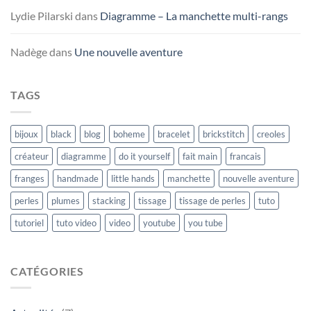
Lydie Pilarski
dans
Diagramme – La manchette multi-rangs
Nadège
dans
Une nouvelle aventure
TAGS
bijoux
black
blog
boheme
bracelet
brickstitch
creoles
créateur
diagramme
do it yourself
fait main
francais
franges
handmade
little hands
manchette
nouvelle aventure
perles
plumes
stacking
tissage
tissage de perles
tuto
tutoriel
tuto video
video
youtube
you tube
CATÉGORIES