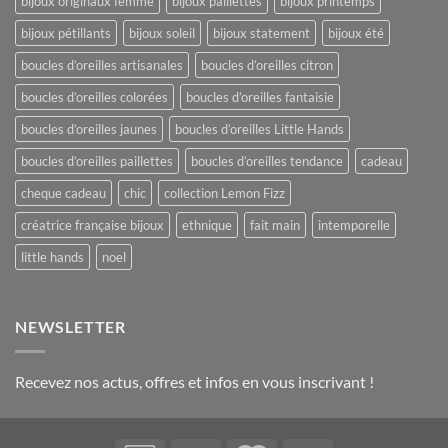
bijoux originaux femme
bijoux paillettes
bijoux printemps
bijoux pétillants
bijoux soleil
bijoux statement
bijoux été
boucles d’oreilles artisanales
boucles d’oreilles citron
boucles d’oreilles colorées
boucles d’oreilles fantaisie
boucles d’oreilles jaunes
boucles d’oreilles Little Hands
boucles d’oreilles paillettes
boucles d’oreilles tendance
cadeau
cheque cadeau
chic
collection Lemon Fizz
créatrice française bijoux
ethnique
fait main
intemporelle
little hands
noel
NEWSLETTER
Recevez nos actus, offres et infos en vous inscrivant !