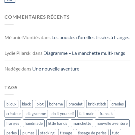
COMMENTAIRES RÉCENTS
Mélanie Montiès
dans
Les boucles d’oreilles tissées à franges.
Lydie Pilarski
dans
Diagramme – La manchette multi-rangs
Nadège
dans
Une nouvelle aventure
TAGS
bijoux
black
blog
boheme
bracelet
brickstitch
creoles
créateur
diagramme
do it yourself
fait main
francais
franges
handmade
little hands
manchette
nouvelle aventure
perles
plumes
stacking
tissage
tissage de perles
tuto