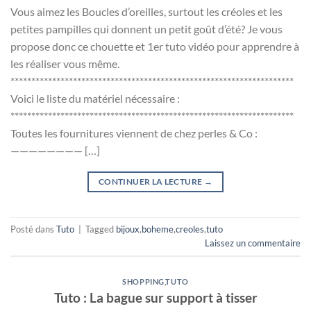
Vous aimez les Boucles d’oreilles, surtout les créoles et les
petites pampilles qui donnent un petit goût d’été? Je vous
propose donc ce chouette et 1er tuto vidéo pour apprendre à
les réaliser vous même.
********************************************************************
Voici le liste du matériel nécessaire :
********************************************************************
Toutes les fournitures viennent de chez perles & Co :
———————— […]
CONTINUER LA LECTURE
→
Posté dans
Tuto
|
Tagged
bijoux
,
boheme
,
creoles
,
tuto
Laissez un commentaire
SHOPPING
,
TUTO
Tuto : La bague sur support à tisser