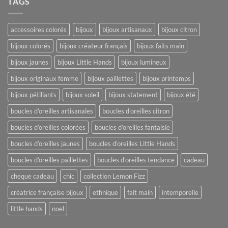
TAGS
accessoires colorés
bijoux
bijoux artisanaux
bijoux citron
bijoux colorés
bijoux créateur français
bijoux faits main
bijoux jaunes
bijoux Little Hands
bijoux lumineux
bijoux originaux femme
bijoux paillettes
bijoux printemps
bijoux pétillants
bijoux soleil
bijoux statement
bijoux été
boucles d’oreilles artisanales
boucles d’oreilles citron
boucles d’oreilles colorées
boucles d’oreilles fantaisie
boucles d’oreilles jaunes
boucles d’oreilles Little Hands
boucles d’oreilles paillettes
boucles d’oreilles tendance
cadeau
cheque cadeau
chic
collection Lemon Fizz
créatrice française bijoux
ethnique
fait main
intemporelle
little hands
noel