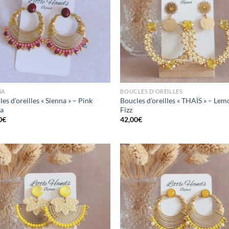
Mettre
Me
en
favoris
fav
NA
BOUCLES D'OREILLES
es d’oreilles « Sienna » – Pink
Boucles d’oreilles « THAÏS » – Lem
a
Fizz
0
€
42,00
€
Mettre
Me
en
favoris
fav