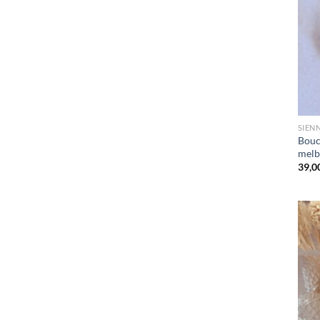
SIEN
Boucl
melb
39,0