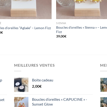
É
SIENNA
Boucles d’oreilles « Sienna » – Le
es d’oreilles “Aglaée” – Lemon Fizz
Fizz
0
€
39,00
€
MEILLEURES VENTES
ME
ep
Boite cadeau
2,00
€
Boucles d’oreilles « CAPUCINE » -
set
Sunset Glow