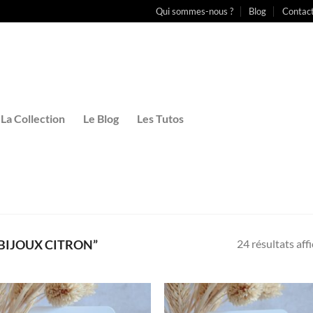
Qui sommes-nous ?
Blog
Contac
La Collection
Le Blog
Les Tutos
24 résultats aff
“BIJOUX CITRON”