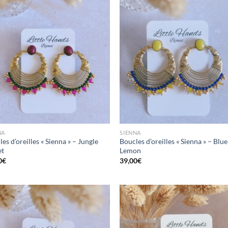
Mettre
Me
en
favoris
fav
NA
SIENNA
es d’oreilles « Sienna » – Jungle
Boucles d’oreilles « Sienna » – Blue
et
Lemon
0
€
39,00
€