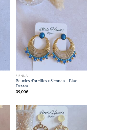
ttre
Mettre
en
en
oris
favoris
SIENNA
Boucles d’oreilles « Sienna » – Blue
Dream
39,00
€