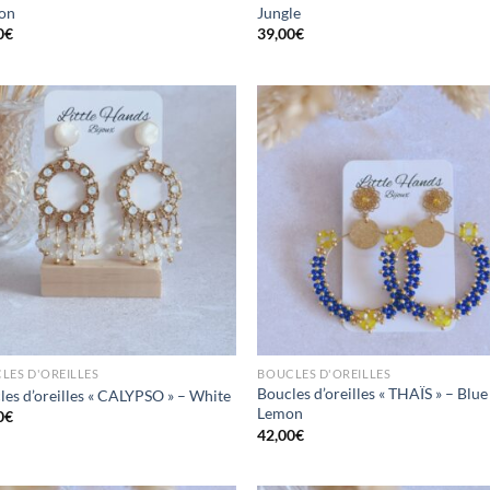
on
Jungle
0
€
39,00
€
Mettre
Me
en
favoris
fav
LES D'OREILLES
BOUCLES D'OREILLES
Boucles d’oreilles « THAÏS » – Blue
les d’oreilles « CALYPSO » – White
Lemon
0
€
42,00
€