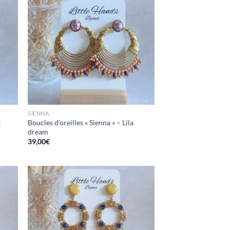
ttre
Mettre
en
en
oris
favoris
SIENNA
t
Boucles d’oreilles « Sienna » – Lila
dream
39,00
€
ttre
Mettre
en
en
oris
favoris