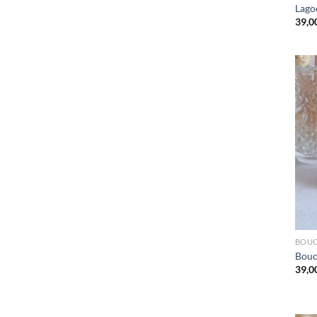
Lago
39,0
BOUC
Bouc
39,0