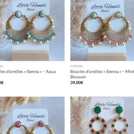
Mettre
Me
en
favoris
fav
NA
SIENNA
es d’oreilles « Sienna » – Aqua
Boucles d’oreilles « Sienna » – Min
Blossom
0
€
39,00
€
Mettre
Me
en
favoris
fav