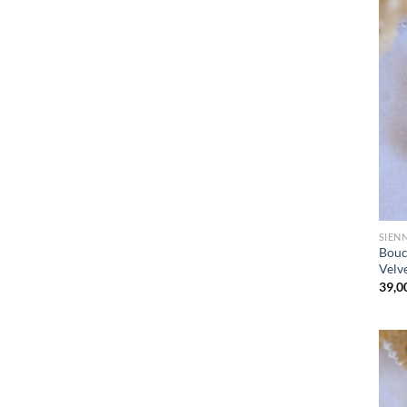
SIEN
Boucl
Velv
39,0