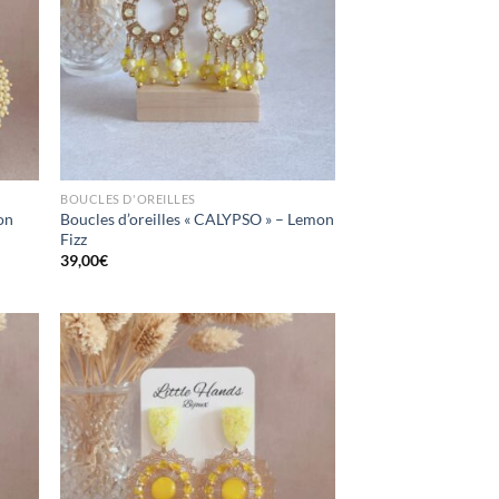
ttre
Mettre
en
en
oris
favoris
BOUCLES D'OREILLES
on
Boucles d’oreilles « CALYPSO » – Lemon
Fizz
39,00
€
ttre
Mettre
en
en
oris
favoris