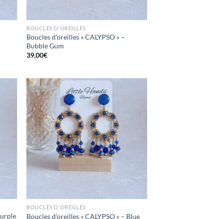
BOUCLES D'OREILLES
Boucles d’oreilles « CALYPSO » –
Bubble Gum
39,00
€
ttre
Mettre
en
en
oris
favoris
BOUCLES D'OREILLES
Purple
Boucles d’oreilles « CALYPSO » – Blue