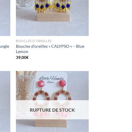
BOUCLES D'OREILLES
Jungle
Boucles d’oreilles « CALYPSO » – Blue
Lemon
39,00
€
ttre
Mettre
en
en
oris
favoris
RUPTURE DE STOCK