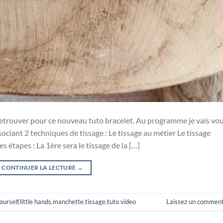
retrouver pour ce nouveau tuto bracelet. Au programme je vais vo
ciant 2 techniques de tissage : Le tissage au métier Le tissage
s étapes : La 1ère sera le tissage de la […]
CONTINUER LA LECTURE
→
yourself
,
little hands
,
manchette
,
tissage
,
tuto video
Laissez un comment