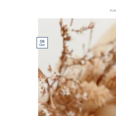
PUB
08
Oct