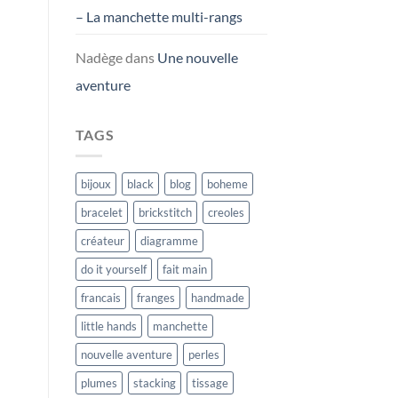
– La manchette multi-rangs
Nadège
dans
Une nouvelle
aventure
TAGS
bijoux
black
blog
boheme
bracelet
brickstitch
creoles
créateur
diagramme
do it yourself
fait main
francais
franges
handmade
little hands
manchette
nouvelle aventure
perles
plumes
stacking
tissage