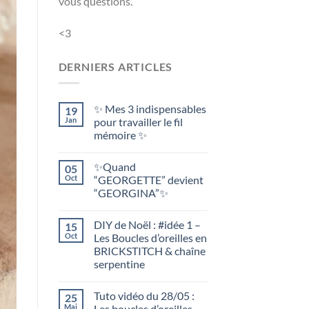
vous questions.
<3
DERNIERS ARTICLES
✨ Mes 3 indispensables
19
Jan
pour travailler le fil
mémoire ✨
✨Quand
05
Oct
“GEORGETTE” devient
“GEORGINA”✨
DIY de Noël : #idée 1 –
15
Oct
Les Boucles d’oreilles en
BRICKSTITCH & chaîne
serpentine
Tuto vidéo du 28/05 :
25
Mai
Les boucles d’oreilles