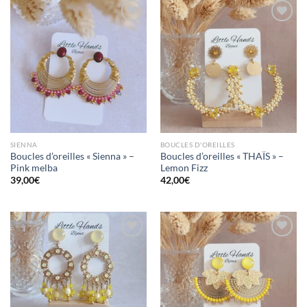
Mettre
Mettre
en
en
favoris
favoris
SIENNA
BOUCLES D'OREILLES
Boucles d’oreilles « Sienna » –
Boucles d’oreilles « THAÏS » –
Pink melba
Lemon Fizz
39,00
€
42,00
€
Mettre
Mettre
en
en
favoris
favoris