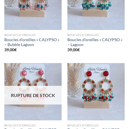
en
en
favoris
favoris
BOUCLES D'OREILLES
BOUCLES D'OREILLES
Boucles d’oreilles « CALYPSO »
Boucles d’oreilles « CALYPSO »
– Bubble Lagoon
– Lagoon
39,00
€
39,00
€
Mettre
Mettre
en
en
RUPTURE DE STOCK
favoris
favoris
BOUCLES D'OREILLES
BOUCLES D'OREILLES