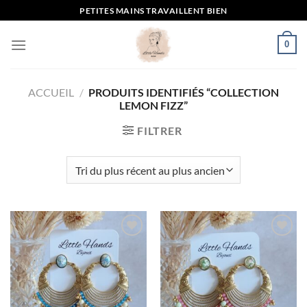
Passer
PETITES MAINS TRAVAILLENT BIEN
au
contenu
0
ACCUEIL
/
PRODUITS IDENTIFIÉS “COLLECTION
LEMON FIZZ”
FILTRER
Mettre
Mettre
en
en
favoris
favoris