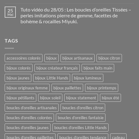
Tuto vidéo du 28/05 : Les boucles d’oreilles Tissées –
25
Mai
perles imitations pierre de gemme, facettes de
bohème & rocailles Miyuki.
TAGS
accessoires colorés
bijoux
bijoux artisanaux
bijoux citron
bijoux colorés
bijoux créateur français
bijoux faits main
bijoux jaunes
bijoux Little Hands
bijoux lumineux
bijoux originaux femme
bijoux paillettes
bijoux printemps
bijoux pétillants
bijoux soleil
bijoux statement
bijoux été
boucles d’oreilles artisanales
boucles d’oreilles citron
boucles d’oreilles colorées
boucles d’oreilles fantaisie
boucles d’oreilles jaunes
boucles d’oreilles Little Hands
boucles d’oreilles paillettes
boucles d’oreilles tendance
cadeau