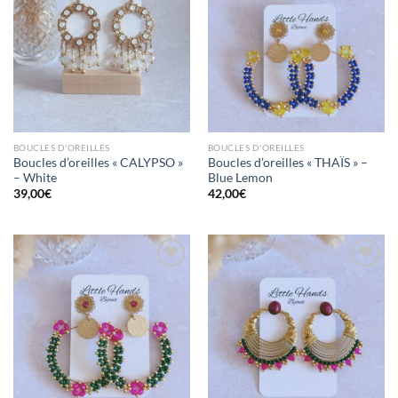
Mettre
Mettre
en
en
favoris
favoris
BOUCLES D'OREILLES
BOUCLES D'OREILLES
Boucles d’oreilles « CALYPSO »
Boucles d’oreilles « THAÏS » –
– White
Blue Lemon
39,00
€
42,00
€
Mettre
Mettre
en
en
favoris
favoris