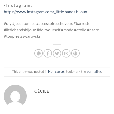
⦁ I n s t a g r a m :
https://www.instagram.com/_little.hands.bijoux
#diy #jecustomise #accessoirescheveux #barrette
#littlehandsbijoux #doityourself #mode #etoile #nacre
#toupies #swarovski
This entry was posted in
Non classé
. Bookmark the
permalink
.
CÉCILE