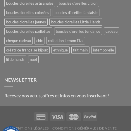
boucles d’oreilles artisanales
boucles d’oreilles citron
boucles d’oreilles colorées
boucles d’oreilles fantaisie
boucles d’oreilles jaunes
boucles d’oreilles Little Hands
boucles d’oreilles paillettes
boucles d’oreilles tendance
cadeau
cheque cadeau
chic
collection Lemon Fizz
créatrice française bijoux
ethnique
fait main
intemporelle
little hands
noel
NEWSLETTER
Recevez nos actus, offres et infos en vous inscrivant !
MENTIONS LÉGALES
CONDITIONS GÉNÉRALES DE VENTE