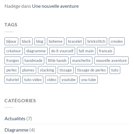
Nadège
dans
Une nouvelle aventure
TAGS
bijoux
black
blog
boheme
bracelet
brickstitch
creoles
créateur
diagramme
do it yourself
fait main
francais
franges
handmade
little hands
manchette
nouvelle aventure
perles
plumes
stacking
tissage
tissage de perles
tuto
tutoriel
tuto video
video
youtube
you tube
CATÉGORIES
Actualités
(7)
Diagramme
(4)