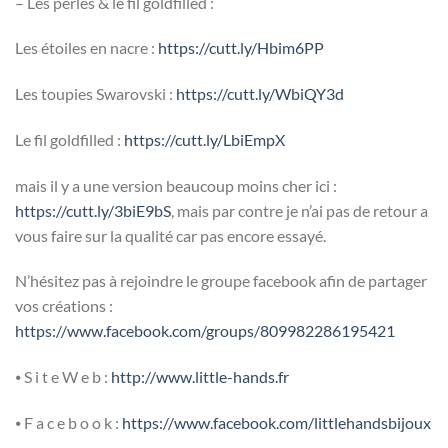
– Les perles & le fil goldfilled :
Les étoiles en nacre :
https://cutt.ly/Hbim6PP
Les toupies Swarovski :
https://cutt.ly/WbiQY3d
Le fil goldfilled :
https://cutt.ly/LbiEmpX
mais il y a une version beaucoup moins cher ici :
https://cutt.ly/3biE9bS
, mais par contre je n’ai pas de retour a
vous faire sur la qualité car pas encore essayé.
N’hésitez pas à rejoindre le groupe facebook afin de partager
vos créations :
https://www.facebook.com/groups/809982286195421
⦁ S i t e W e b :
http://www.little-hands.fr
⦁ F a c e b o o k :
https://www.facebook.com/littlehandsbijoux