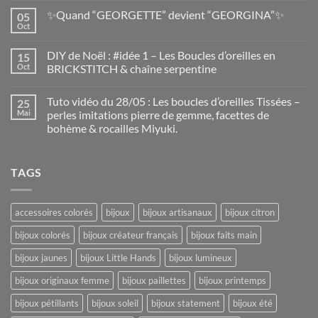
✨Quand “GEORGETTE” devient “GEORGINA”✨
05
Oct
DIY de Noël : #idée 1 – Les Boucles d’oreilles en
15
Oct
BRICKSTITCH & chaîne serpentine
Tuto vidéo du 28/05 : Les boucles d’oreilles Tissées –
25
Mai
perles imitations pierre de gemme, facettes de
bohème & rocailles Miyuki.
TAGS
accessoires colorés
bijoux
bijoux artisanaux
bijoux citron
bijoux colorés
bijoux créateur français
bijoux faits main
bijoux jaunes
bijoux Little Hands
bijoux lumineux
bijoux originaux femme
bijoux paillettes
bijoux printemps
bijoux pétillants
bijoux soleil
bijoux statement
bijoux été