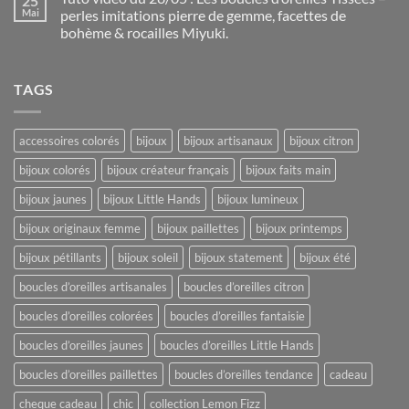
25
Mai
perles imitations pierre de gemme, facettes de
bohème & rocailles Miyuki.
TAGS
accessoires colorés
bijoux
bijoux artisanaux
bijoux citron
bijoux colorés
bijoux créateur français
bijoux faits main
bijoux jaunes
bijoux Little Hands
bijoux lumineux
bijoux originaux femme
bijoux paillettes
bijoux printemps
bijoux pétillants
bijoux soleil
bijoux statement
bijoux été
boucles d’oreilles artisanales
boucles d’oreilles citron
boucles d’oreilles colorées
boucles d’oreilles fantaisie
boucles d’oreilles jaunes
boucles d’oreilles Little Hands
boucles d’oreilles paillettes
boucles d’oreilles tendance
cadeau
cheque cadeau
chic
collection Lemon Fizz