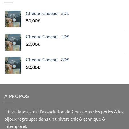
Chèque Cadeau - 50€
50,00
€
Chèque Cadeau - 20€
20,00
€
Chèque Cadeau - 30€
30,00
€
A PROPOS
Little Hands, c'est l'association de 2 passions : les perles & les
bijoux regroupés dans un univers chic & ethnique &
intemporel.