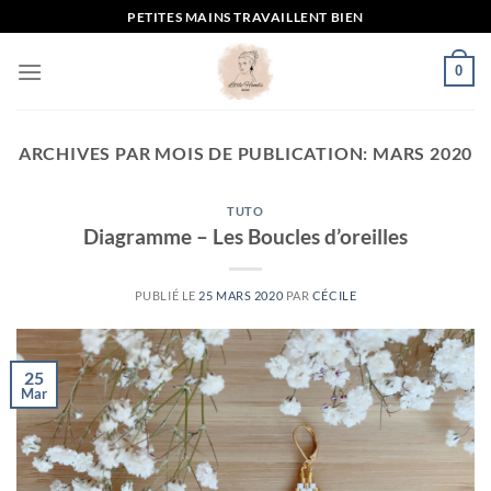
Passer
PETITES MAINS TRAVAILLENT BIEN
au
contenu
0
ARCHIVES PAR MOIS DE PUBLICATION:
MARS 2020
TUTO
Diagramme – Les Boucles d’oreilles
PUBLIÉ LE
25 MARS 2020
PAR
CÉCILE
25
Mar