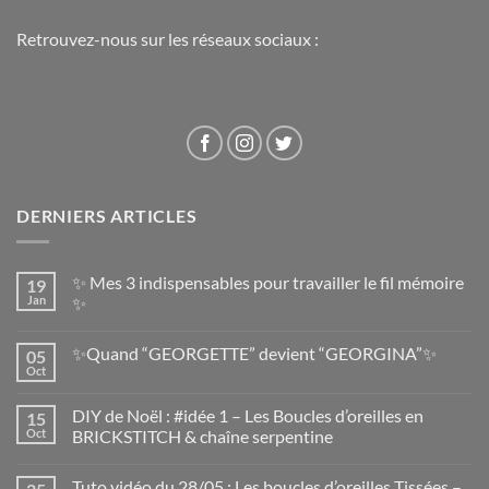
Retrouvez-nous sur les réseaux sociaux :
DERNIERS ARTICLES
✨ Mes 3 indispensables pour travailler le fil mémoire
19
Jan
✨
✨Quand “GEORGETTE” devient “GEORGINA”✨
05
Oct
DIY de Noël : #idée 1 – Les Boucles d’oreilles en
15
Oct
BRICKSTITCH & chaîne serpentine
Tuto vidéo du 28/05 : Les boucles d’oreilles Tissées –