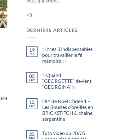
vous questions.
<3
DERNIERS ARTICLES
✨ Mes 3 indispensables
19
Jan
pour travailler le fil
mémoire ✨
✨Quand
05
Oct
“GEORGETTE” devient
“GEORGINA”✨
aire
DIY de Noël : #idée 1 –
15
Oct
Les Boucles d’oreilles en
BRICKSTITCH & chaîne
serpentine
Tuto vidéo du 28/05 :
25
Mai
Les boucles d’oreilles