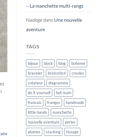
– La manchette multi-rangs
Nadège
dans
Une nouvelle
aventure
TAGS
bijoux
black
blog
boheme
bracelet
brickstitch
creoles
créateur
diagramme
ez
n
do it yourself
fait main
francais
franges
handmade
little hands
manchette
nouvelle aventure
perles
plumes
stacking
tissage
aire