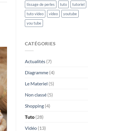
tissage de perles
tuto
tutoriel
tuto video
video
youtube
you tube
CATÉGORIES
Actualités
(7)
Diagramme
(4)
Le Materiel
(5)
Non classé
(5)
Shopping
(4)
Tuto
(28)
Vidéo
(13)