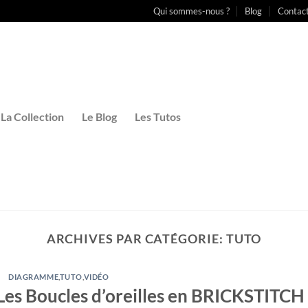
Qui sommes-nous ?
Blog
Contac
La Collection
Le Blog
Les Tutos
ARCHIVES PAR CATÉGORIE:
TUTO
DIAGRAMME
,
TUTO
,
VIDÉO
– Les Boucles d’oreilles en BRICKSTITCH