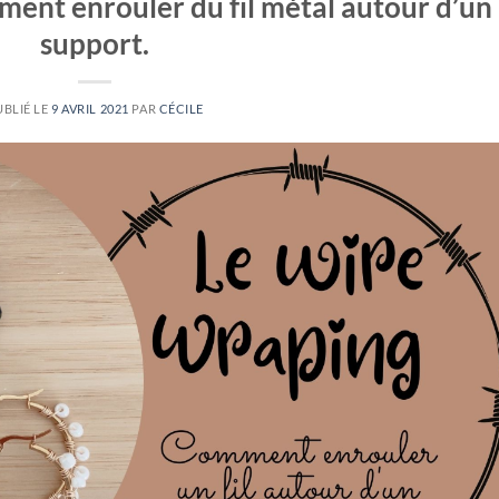
ent enrouler du fil métal autour d’un
support.
UBLIÉ LE
9 AVRIL 2021
PAR
CÉCILE