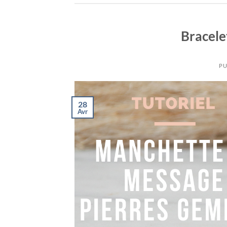
Bracele
PU
28
Avr