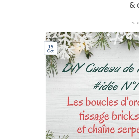
& 
PUBL
15
Oct