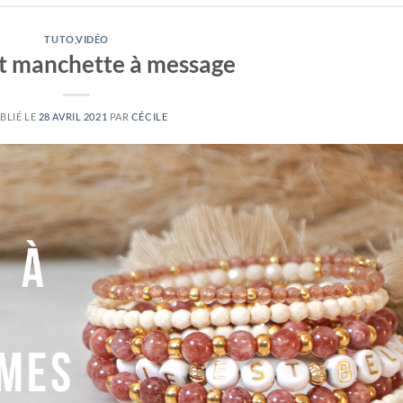
TUTO
,
VIDÉO
t manchette à message
BLIÉ LE
28 AVRIL 2021
PAR
CÉCILE