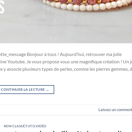
hette_message​ Bonjour à tous ! Aujourd’hui, retrouver ma jolie
aine Youtube. Je vous propose vous une magnifique création ! Un j
le y associe plusieurs types de perles, comme les pierres gemmes, 
CONTINUER LA LECTURE
→
Laissez un comment
NON CLASSÉ
,
TUTO
,
VIDÉO