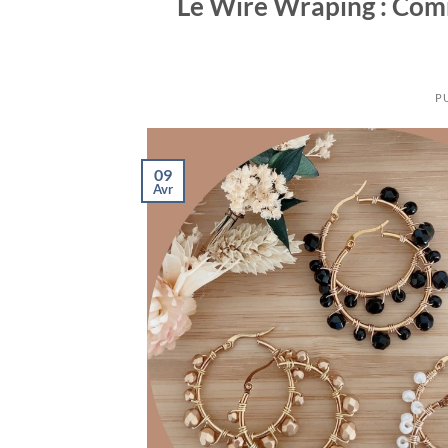
Le Wire Wraping : Comm
P
09
Avr