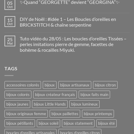
✨Quand “GEORGETTE” devient “GEORGINA”✨
05
Oct
DIY de Noël : #idée 1 – Les Boucles d’oreilles en
15
Oct
BRICKSTITCH & chaîne serpentine
Tuto vidéo du 28/05 : Les boucles d’oreilles Tissées –
25
Mai
perles imitations pierre de gemme, facettes de
bohème & rocailles Miyuki.
TAGS
accessoires colorés
bijoux
bijoux artisanaux
bijoux citron
bijoux colorés
bijoux créateur français
bijoux faits main
bijoux jaunes
bijoux Little Hands
bijoux lumineux
bijoux originaux femme
bijoux paillettes
bijoux printemps
bijoux pétillants
bijoux soleil
bijoux statement
bijoux été
boucles d’oreilles artisanales
boucles d’oreilles citron