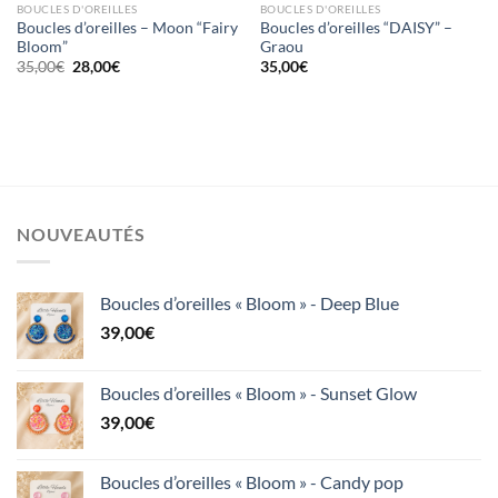
BOUCLES D'OREILLES
BOUCLES D'OREILLES
Boucles d’oreilles – Moon “Fairy
Boucles d’oreilles “DAISY” –
Bloom”
Graou
Le
Le
35,00
€
28,00
€
35,00
€
prix
prix
initial
actuel
était :
est :
35,00€.
28,00€.
NOUVEAUTÉS
Boucles d’oreilles « Bloom » - Deep Blue
39,00
€
Boucles d’oreilles « Bloom » - Sunset Glow
39,00
€
Boucles d’oreilles « Bloom » - Candy pop