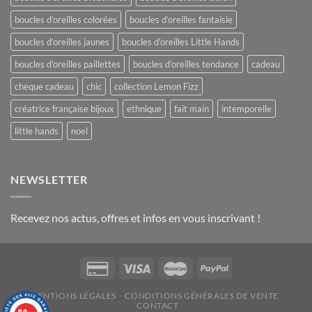
boucles d’oreilles colorées
boucles d’oreilles fantaisie
boucles d’oreilles jaunes
boucles d’oreilles Little Hands
boucles d’oreilles paillettes
boucles d’oreilles tendance
cadeau
cheque cadeau
chic
collection Lemon Fizz
créatrice française bijoux
ethnique
fait main
intemporelle
little hands
noel
NEWSLETTER
Recevez nos actus, offres et infos en vous inscrivant !
MENTIONS LÉGALES
CONDITIONS GÉNÉRALES DE VENTE
CONTACT