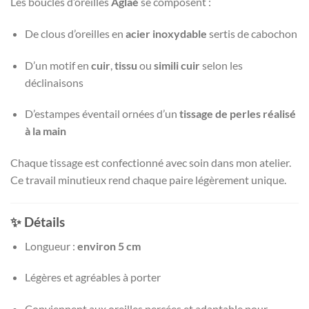
Les boucles d’oreilles
Aglaé
se composent :
De clous d’oreilles en
acier inoxydable
sertis de cabochon
D’un motif en
cuir
,
tissu
ou
simili cuir
selon les
déclinaisons
D’estampes éventail ornées d’un
tissage de perles réalisé
à la main
Chaque tissage est confectionné avec soin dans mon atelier.
Ce travail minutieux rend chaque paire légèrement unique.
✨ Détails
Longueur :
environ 5 cm
Légères et agréables à porter
Conviennent aux oreilles percées et adaptable pour