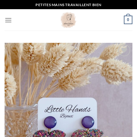
Passer
PETITES MAINS TRAVAILLENT BIEN
au
contenu
0
Mettre
en
favoris