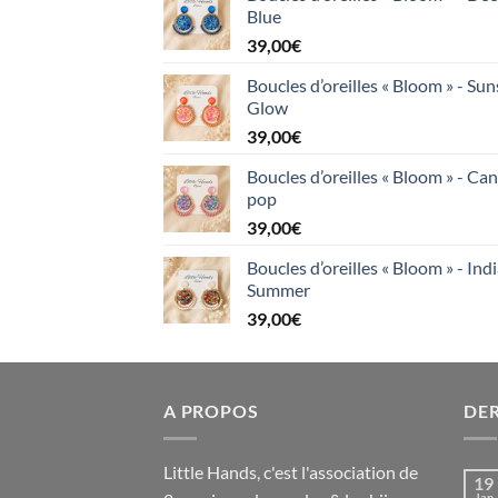
Blue
39,00
€
Boucles d’oreilles « Bloom » - Sun
Glow
39,00
€
Boucles d’oreilles « Bloom » - Ca
pop
39,00
€
Boucles d’oreilles « Bloom » - Ind
Summer
39,00
€
A PROPOS
DER
Little Hands, c'est l'association de
19
Jan