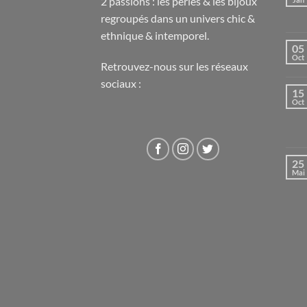
2 passions : les perles & les bijoux
regroupés dans un univers chic &
ethnique & intemporel.
05
Oct
Retrouvez-nous sur les réseaux
sociaux :
15
Oct
25
Mai