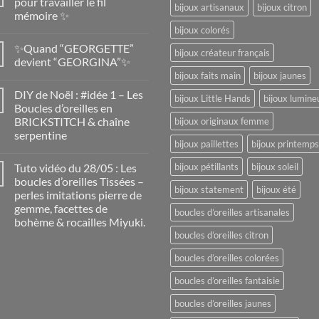
pour travailler le fil
bijoux artisanaux
bijoux citron
mémoire ✨
bijoux colorés
✨Quand “GEORGETTE”
bijoux créateur français
devient “GEORGINA”✨
bijoux faits main
bijoux jaunes
DIY de Noël : #idée 1 – Les
bijoux Little Hands
bijoux lumine
Boucles d’oreilles en
BRICKSTITCH & chaîne
bijoux originaux femme
serpentine
bijoux paillettes
bijoux printemps
Tuto vidéo du 28/05 : Les
bijoux pétillants
bijoux soleil
boucles d’oreilles Tissées –
bijoux statement
bijoux été
perles imitations pierre de
gemme, facettes de
boucles d’oreilles artisanales
bohème & rocailles Miyuki.
boucles d’oreilles citron
boucles d’oreilles colorées
boucles d’oreilles fantaisie
boucles d’oreilles jaunes