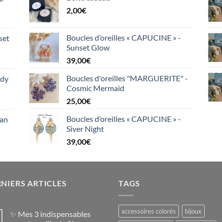
2,00
€
Boucles d’oreilles « CAPUCINE » -
set
Sunset Glow
39,00
€
Boucles d'oreilles "MARGUERITE" -
ndy
Cosmic Mermaid
25,00
€
Boucles d’oreilles « CAPUCINE » -
ian
Siver Night
39,00
€
NIERS ARTICLES
TAGS
accessoires colorés
bijoux
✨ Mes 3 indispensables