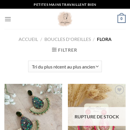
Passer
PETITES MAINS TRAVAILLENT BIEN
au
contenu
0
ACCUEIL
/
BOUCLES D'OREILLES
/
FLORA
FILTRER
Mettre
Mettre
en
en
RUPTURE DE STOCK
favoris
favoris