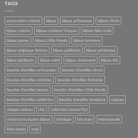
TAGS
accessoires colorés
bijoux
bijoux artisanaux
bijoux citron
bijoux colorés
bijoux créateur français
bijoux faits main
bijoux jaunes
bijoux Little Hands
bijoux lumineux
bijoux originaux femme
bijoux paillettes
bijoux printemps
bijoux pétillants
bijoux soleil
bijoux statement
bijoux été
boucles d’oreilles artisanales
boucles d’oreilles citron
boucles d’oreilles colorées
boucles d’oreilles fantaisie
boucles d’oreilles jaunes
boucles d’oreilles Little Hands
boucles d’oreilles paillettes
boucles d’oreilles tendance
cadeau
cheque cadeau
chic
collection Lemon Fizz
créatrice française bijoux
ethnique
fait main
intemporelle
little hands
noel