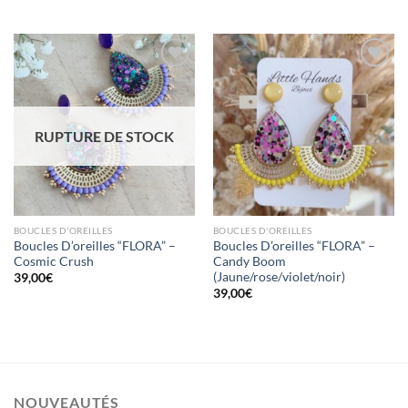
Mettre
Mettre
en
en
RUPTURE DE STOCK
favoris
favoris
BOUCLES D'OREILLES
BOUCLES D'OREILLES
Boucles D’oreilles “FLORA” –
Boucles D’oreilles “FLORA” –
Cosmic Crush
Candy Boom
(Jaune/rose/violet/noir)
39,00
€
39,00
€
NOUVEAUTÉS