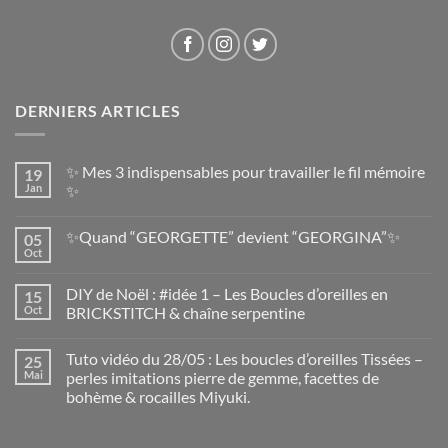
DERNIERS ARTICLES
✨ Mes 3 indispensables pour travailler le fil mémoire
19
Jan
✨
✨Quand “GEORGETTE” devient “GEORGINA”✨
05
Oct
DIY de Noël : #idée 1 – Les Boucles d’oreilles en
15
Oct
BRICKSTITCH & chaîne serpentine
Tuto vidéo du 28/05 : Les boucles d’oreilles Tissées –
25
Mai
perles imitations pierre de gemme, facettes de
bohème & rocailles Miyuki.