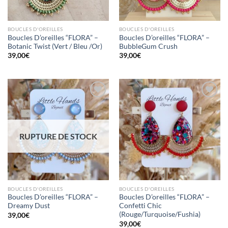
BOUCLES D'OREILLES
BOUCLES D'OREILLES
Boucles D’oreilles “FLORA” –
Boucles D’oreilles “FLORA” –
Botanic Twist (Vert / Bleu /Or)
BubbleGum Crush
39,00
€
39,00
€
Mettre
Mettre
en
en
RUPTURE DE STOCK
favoris
favoris
BOUCLES D'OREILLES
BOUCLES D'OREILLES
Boucles D’oreilles “FLORA” –
Boucles D’oreilles “FLORA” –
Dreamy Dust
Confetti Chic
(Rouge/Turquoise/Fushia)
39,00
€
39,00
€