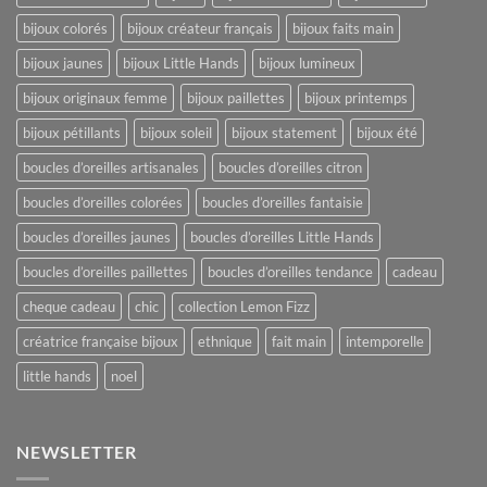
bijoux colorés
bijoux créateur français
bijoux faits main
bijoux jaunes
bijoux Little Hands
bijoux lumineux
bijoux originaux femme
bijoux paillettes
bijoux printemps
bijoux pétillants
bijoux soleil
bijoux statement
bijoux été
boucles d’oreilles artisanales
boucles d’oreilles citron
boucles d’oreilles colorées
boucles d’oreilles fantaisie
boucles d’oreilles jaunes
boucles d’oreilles Little Hands
boucles d’oreilles paillettes
boucles d’oreilles tendance
cadeau
cheque cadeau
chic
collection Lemon Fizz
créatrice française bijoux
ethnique
fait main
intemporelle
little hands
noel
NEWSLETTER