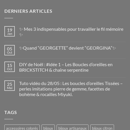
DERNIERS ARTICLES
✨ Mes 3 indispensables pour travailler le fil mémoire
19
Jan
✨
✨Quand “GEORGETTE” devient “GEORGINA”✨
05
Oct
DIY de Noël : #idée 1 – Les Boucles d’oreilles en
15
Oct
BRICKSTITCH & chaîne serpentine
Tuto vidéo du 28/05 : Les boucles d’oreilles Tissées –
25
Mai
perles imitations pierre de gemme, facettes de
bohème & rocailles Miyuki.
TAGS
accessoires colorés
bijoux
bijoux artisanaux
bijoux citron