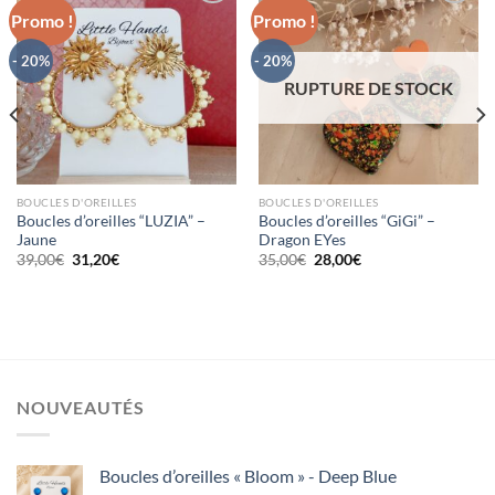
Promo !
Promo !
Mettre
Mettre
- 20%
- 20%
en
en
RUPTURE DE STOCK
favoris
favoris
BOUCLES D'OREILLES
BOUCLES D'OREILLES
Boucles d’oreilles “LUZIA” –
Boucles d’oreilles “GiGi” –
Jaune
Dragon EYes
Le
Le
Le
Le
39,00
€
31,20
€
35,00
€
28,00
€
prix
prix
prix
prix
initial
actuel
initial
actuel
était :
est :
était :
est :
39,00€.
31,20€.
35,00€.
28,00€.
NOUVEAUTÉS
Boucles d’oreilles « Bloom » - Deep Blue