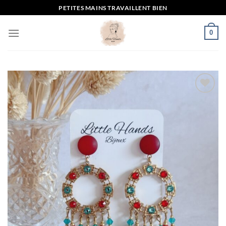
Passer
PETITES MAINS TRAVAILLENT BIEN
au
contenu
0
Mettre
en
favoris