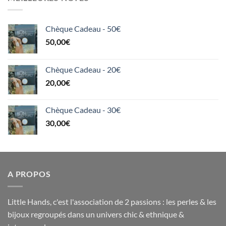
Chèque Cadeau - 50€
50,00
€
Chèque Cadeau - 20€
20,00
€
Chèque Cadeau - 30€
30,00
€
A PROPOS
Little Hands, c'est l'association de 2 passions : les perles & les
bijoux regroupés dans un univers chic & ethnique &