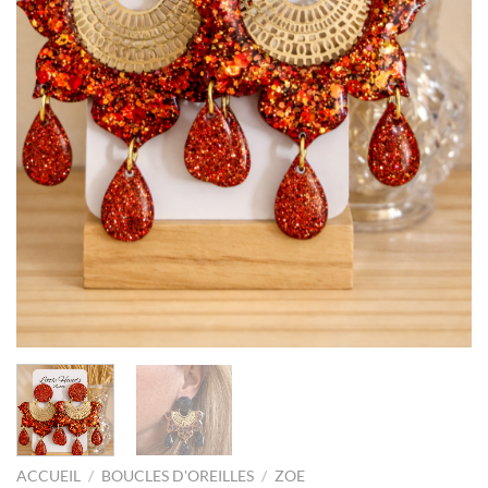
ACCUEIL
/
BOUCLES D'OREILLES
/
ZOE