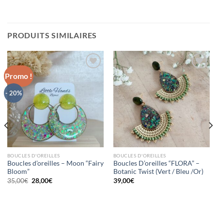
PRODUITS SIMILAIRES
Promo !
Mettre
Mettre
- 20%
en
en
favoris
favoris
BOUCLES D'OREILLES
BOUCLES D'OREILLES
Boucles d’oreilles – Moon “Fairy
Boucles D’oreilles “FLORA” –
Bloom”
Botanic Twist (Vert / Bleu /Or)
Le
Le
35,00
€
28,00
€
39,00
€
prix
prix
initial
actuel
était :
est :
35,00€.
28,00€.