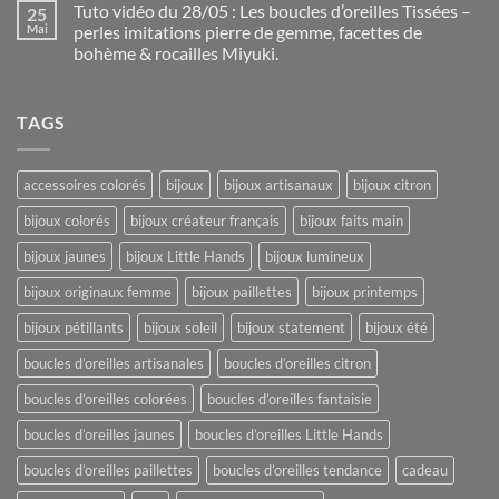
Tuto vidéo du 28/05 : Les boucles d’oreilles Tissées –
25
Mai
perles imitations pierre de gemme, facettes de
bohème & rocailles Miyuki.
TAGS
accessoires colorés
bijoux
bijoux artisanaux
bijoux citron
bijoux colorés
bijoux créateur français
bijoux faits main
bijoux jaunes
bijoux Little Hands
bijoux lumineux
bijoux originaux femme
bijoux paillettes
bijoux printemps
bijoux pétillants
bijoux soleil
bijoux statement
bijoux été
boucles d’oreilles artisanales
boucles d’oreilles citron
boucles d’oreilles colorées
boucles d’oreilles fantaisie
boucles d’oreilles jaunes
boucles d’oreilles Little Hands
boucles d’oreilles paillettes
boucles d’oreilles tendance
cadeau