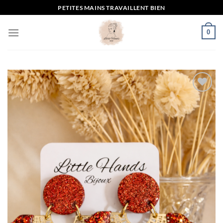
Passer
PETITES MAINS TRAVAILLENT BIEN
au
contenu
0
Mettre
en
favoris