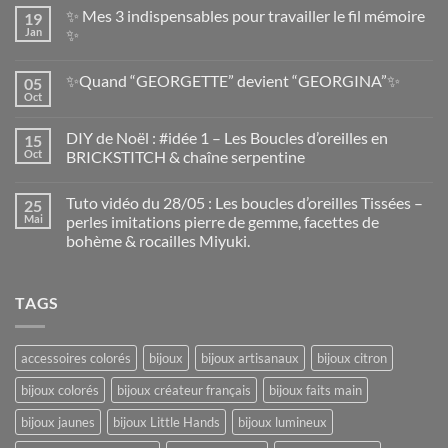
✨ Mes 3 indispensables pour travailler le fil mémoire
19
Jan
✨
✨Quand “GEORGETTE” devient “GEORGINA”✨
05
Oct
DIY de Noël : #idée 1 – Les Boucles d’oreilles en
15
Oct
BRICKSTITCH & chaîne serpentine
Tuto vidéo du 28/05 : Les boucles d’oreilles Tissées –
25
Mai
perles imitations pierre de gemme, facettes de
bohème & rocailles Miyuki.
TAGS
accessoires colorés
bijoux
bijoux artisanaux
bijoux citron
bijoux colorés
bijoux créateur français
bijoux faits main
bijoux jaunes
bijoux Little Hands
bijoux lumineux